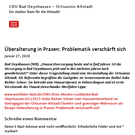
CDU Bad Oeynhausen – Ortsunion Altstadt
Ein starkes Team für die Altstadt!
Toggle
navigation
Überalterung in Praxen: Problematik verschärft sich
Januar 27, 2020
Bad Oeynhausen (WB). „Hausarztversorgung heute und in fünf Jahren: Ist die
Versorgung in Bad Oeynhausen jetzt und in den nächsten Jahren noch
gewährleistet?“ Unter dieser Fragestellung stand eine Veranstaltung der Ortsunion
Altstadt. Als Referentin begrüßten die Gastgeber im Seniorenzentrum Bethel Anke
Richter-Scheer. Sie betreibt eine Hausarztpraxis in Volmerdingsen und ist erste
Vorsitzende des Hausärzteverbandes Westfalen-Lippe.
www.westfalen-blatt.de/OWL/Kreis-Minden-Luebbecke/Bad-
Oeynhausen/4112013-Anke-Richter-Scheer-vom-Hausaerzteverband-ist-
Vortragsgast-der-Ortsunion-Altstadt-Darlehn-und-guenstiger-Wohnraum-als-
Rezept-Ueberalterung-in-Praxen-Problematik-verschaerft-sich
Schreibe einen Kommentar
Deine E-Mail-Adresse wird nicht veröffentlicht.
Erforderliche Felder sind mit
*
markiert