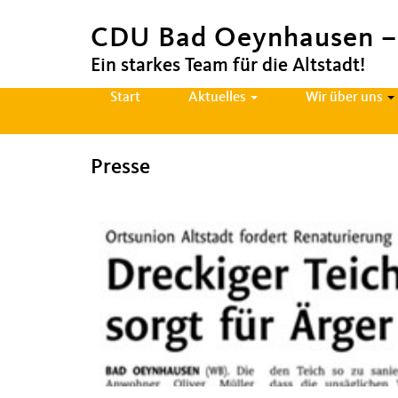
CDU Bad Oeynhausen – 
Ein starkes Team für die Altstadt!
H
Start
Aktuelles
Wir über uns
a
u
Presse
p
t
n
a
v
i
g
a
t
i